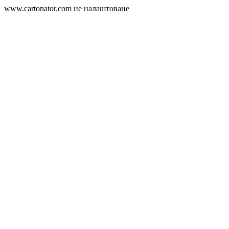
www.cartonator.com не налаштоване